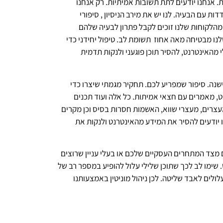
. אנחנו יודעים לתת תשובות אמיתיות. רק אנחנו
ות עם הבעיה. לנו יש את מירב הניסיון , סיפורי
הצלחה וההישגים המקצועיים. כאן המקום ציין כי למעלה מ-95% מהלקוחות שלנו זוכים לקבל פתרון לבעיה שלהם
שלנו מבטיחה מאה אחוז תשומת לב. טיפול יחידני כדי
מהאינטרנט, להסיר תוכן פוגעני ולנקות תדמית
נה. סיפור שמפריע לכם. תחקיר מגמתי שיצרו כדי
נט, מאמרים עם חצאי אמיתות. כל אלה ועוד תכנים
עצרים, מעצרי שווא, האשמות חסרות בסיס וכן מקרים
ו יודעים להסיר את המידע מהאינטרנט ולנקות את
 מצד המתחרים העסקיים שלכם או בעלי עניין שרוצים
שימו לב לכך שתוכן שלילי עלול להופיע במספר רב של
ולים לאבד שליטה. לכן ניהול מוניטין באמצעותנו