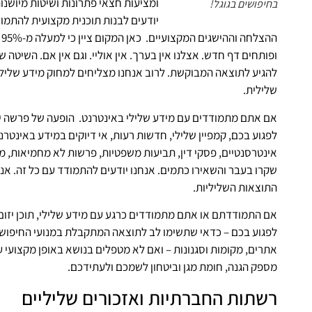
ומציעות חצאי פתרונות ושיטות מיושנות
בחיפושים בגוגל!
יודעים לבנות תוכנית מקצועית להתמודד
ה
ופותחים דף חדש. אצלנו אין בערך. אין אוליי. וגם אין אם. השיטה 
להגיע לתוצאה המבוקשת. לרוב אנחנו מצליחים למחוק מידע שלילי 
שלילית.
אם אתם מתמודדים עם מידע שלילי באינטרנט. הופעה של פרשה יש
לפגוע בכם, קמפיין שלילי, חדשות רעות, אי דיוקים במידע באינטר
אינטרסנטיים, פסקי דין, תביעות משפטיות, פרשות לא מחמיאות, מ
שקרו בעבר והשאירו כתמים. אנחנו יודעים להתמודד עם כל זה. אנ
התוצאות השליליות.
אם התמודדתם או אתם מתמודדים כרגע עם מידע שלילי, תוכן יזום
לפגוע בכם – כדאי שתשימו לב לתוצאה המתקבלת במנועי החיפוש. 
אתרים, מקומות וסגנונות – ואם לא מטפלים בנושא באופן מקצועי על
מספק הגנה, חומת מגן וביטחון לשמכם ולעתידכם.
רשתות החברתיות ואזכורים שליליים