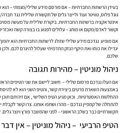
בעידן הרשתות החברתיות – אם פורסם מידע שלילי/מגמתי – הוא על
גוגל פלוס, טוויטר ועוד ולייצר גלים של תקשורת שלילית נגד חברה/
אינטראקציה ברשתות החברתיות. ביקורת שלילית על מעשה מסוים, 
וקשור לאדם/מקום או מותג – עלולים לפגוע בו בצורה קשה ואכזרית
אם מופיע נגדכם מידע שלילי שזולג לרשתות החברתיות הוא יהפוך ל
יגדילו את כוחו ואת היקף הנזק התדמיתי שעלול להיגרם לכם. ולכן
שלכם.
ניהול מוניטין – מהירות תגובה
אם העלו נגדכם פרסום שלילי – חשוב ליישם את שני הטיפים הראשו
ההחלטות האסטרטיות. וכאן מגיע הטיפ השלישי , אם זיהיתם תוכן 
להתחלה של קמפיין נגדכם – מהרו ושתפו אותנו. צרו קשר לקבלת יעו
תקשורתיים כבר בשלב הראשוני – לפני שהמשבר פורץ ויוצר גלים. לכ
הטיפ הרביעי – ניהול מוניטין – אין דבר