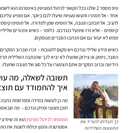
טיפ מספר 2 שלנו בכל הקשור לניהול המוניטין באינטרנט הוא
אחד –אל תמהרו ותעשו טעויות שיעלו לכם ביוקר. אם מופיע עליכם 
להגיב. אל תכתבו תגובה, אל תוסיפו שמן למדורה. אל תוסיפו קיסמי
קיסמים – אלא זרז שיפעל כנגדכם. כלומר – כשיש אזכורים שליליי
ממש לא יעזור גם אם תכתבו הסברים מנומקים.
כשיש מידע שלילי נגדכם ויש מקום לתגובות – זכרו שברוב המקרים 
הסבר, נימוק או צידוק שתעלו לא יביא לכך שהכתבה השלילית תרד.
הידיעה וברוב המקרים אתם תצטערו על כל סוג של תגובה שתעלו.
תשובה לשאלה, מה עושי
איך להתמודד עם תוצא
מה כן לעשות במידה ומפרסמת כתבה ש
תוכן פוגעני ומזיק נגדכם – מה שבאמת 
המומחה לניהול מוניטין
הוא זה שיודע ל
כך תצליחו להוריד את
אסטרטגיה והמון יכולות לשנות את התמ
התוצאות השליליות