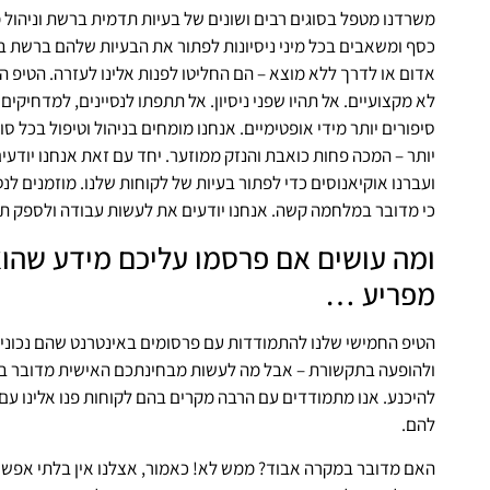
משרדנו מטפל בסוגים רבים ושונים של בעיות תדמית ברשת וניהול מ
כסף ומשאבים בכל מיני ניסיונות לפתור את הבעיות שלהם ברשת בד
אדום או לדרך ללא מוצא – הם החליטו לפנות אלינו לעזרה. הטיפ 
לא מקצועיים. אל תהיו שפני ניסיון. אל תתפתו לנסיינים, למדחיקים 
סיפורים יותר מידי אופטימיים. אנחנו מומחים בניהול וטיפול בכל סו
יותר – המכה פחות כואבת והנזק ממוזער. יחד עם זאת אנחנו יודעי
ועברנו אוקיאנוסים כדי לפתור בעיות של לקוחות שלנו. מוזמנים לנ
כי מדובר במלחמה קשה. אנחנו יודעים את לעשות עבודה ולספק ת
ומה עושים אם פרסמו עליכם מידע שהוא 
מפריע …
הטיפ החמישי שלנו להתמודדות עם פרסומים באינטרנט שהם נכונים
ולהופעה בתקשורת – אבל מה לעשות מבחינתכם האישית מדובר בתוכן
להיכנע. אנו מתמודדים עם הרבה מקרים בהם לקוחות פנו אלינו עם
להם.
האם מדובר במקרה אבוד? ממש לא! כאמור, אצלנו אין בלתי אפשרי ו