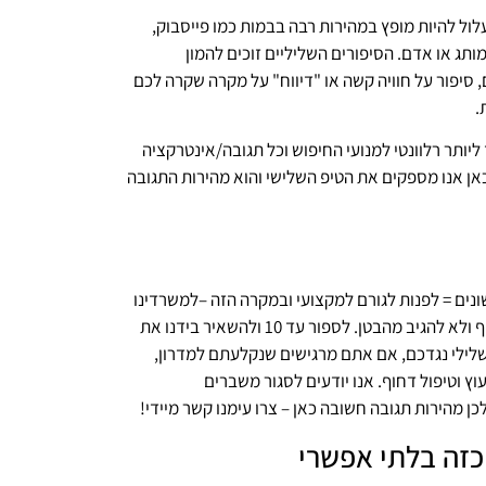
ול להיות מופץ במהירות רבה בבמות כמו פייסבוק,
מותג או אדם. הסיפורים השליליים זוכים להמון
סיפור על חוויה קשה או "דיווח" על מקרה שקרה לכם
.
יותר רלוונטי למנועי החיפוש וכל תגובה/אינטרקציה
 כאן אנו מספקים את הטיפ השלישי והוא מהירות התגובה
נים = לפנות לגורם למקצועי ובמקרה הזה –למשרדינו
באמצעות השארת פרטים ביצירת קשר, והטיפ השני הוא לא להיסחף ולא להגיב מהבטן. לספור עד 10 ולהשאיר בידנו את
שלילי נגדכם, אם אתם מרגישים שנקלעתם למדרון,
ץ וטיפול דחוף. אנו יודעים לסגור משברים
ן מהירות תגובה חשובה כאן – צרו עימנו קשר מיידי!
 כזה בלתי אפשרי