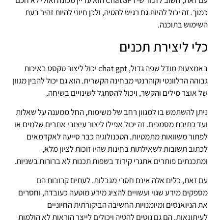
עם זאת, חשוב לזכור ש-ChatGPT הוא עדיין מכונה ואולי לא חכם
כמוך. זה יכול להיות גם רגיש להטיה, ולכן חיוני להיות זהיר בעת
השימוש בתוכנה.
כלי ליצירת תכנים
באמצעות מודל שפה גדול, chat gpt יכול ליצור טקסט באיכות
גבוהה הרלוונטי וקוהרנטי מבחינה הקשרית. הוא גם יכול להבין מגוון
של אוצר מילים והקשר, ויכול להסתגל לשינויים בשיחה.
ניתן להשתמש בו למגוון רחב של משימות, החל ממענה על שאלות
ועד כתיבת מסמכים. זה יכול אפילו ליצור עיצובי אתרים שלמים או
לפתור משוואות מתמטיות. הטכנולוגיה כבר סייעה לאקדמאים
לכתוב תשובות לשאילתות בחינות שהיו זוכות לציון מלא,
ומתכנתים פותרים אתגרי קידוד בשפות תכנות לא ברורות בשניות.
עם זאת, כלים אלה אינם חסרי מגבלות. לעתים קרובות הם
מספקים מידע שגוי ועשויים להציג מידע מוטעה כעובדה, וחסרים
את הניואנסים ומיומנויות החשיבה הביקורתית החיוניים
לעיתונאות. הם גם נוטים להטיה ויכולים לייצר הוראות לא הולמות