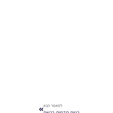
למאמר הבא
בניית תדמית ברשת