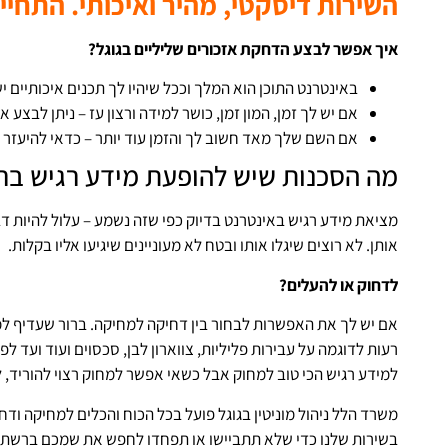
השירות דיסקטי, מהיר ואיכותי. התחיי
איך אפשר לבצע הדחקת אזכורים שליליים בגוגל?
באינטרנט התוכן הוא המלך וככל שיהיו לך תכנים איכותיים י
אם יש לך זמן, המון זמן, כושר למידה ורצון עז – ניתן לבצע א
אם השם שלך מאד חשוב לך והזמן עוד יותר – כדאי להיעזר 
מה הסכנות שיש להופעת מידע רגיש ב
מציאת מידע רגיש באינטרנט בדיוק כפי שזה נשמע – עלול להיות דב
אותן. לא רוצים שיגלו אותו ובטח לא מעוניינים שיגיעו אליו בקלות.
לדחוק או להעלים?
אם יש לך את האפשרות לבחור בין דחיקה למחיקה. ברור שעדיף ל
רעות לדוגמה על עבירות פליליות, צווארון לבן, סכסוים ועוד ועד ל
למידע רגיש הכי טוב למחוק אבל כשאי אפשר למחוק רצוי להוריד, לה
משרד הלל ניהול מוניטין בגוגל פועל בכל הכוח והכלים למחיקה ודח
בשירות שלנו כדי שלא תתביישו או תפחדו לחפש את שמכם ברשת.