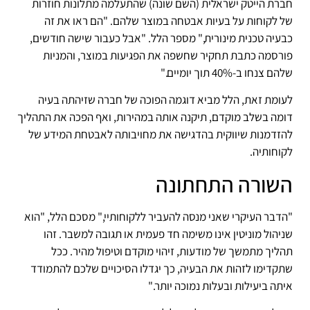
חברת הייטק ישראלית (השם שונה) שהתעלמה מתלונות חוזרות
של לקוחות על בעיות אבטחה במוצר שלהם. "הם ראו את זה
כבעיה טכנית מינורית," מספר הלל. "אבל כעבור שישה חודשים,
פורסמה כתבת תחקיר שחשפה את הפגיעות במוצר, והמניות
שלהם צנחו ב-40% תוך יומיים."
לעומת זאת, הלל מביא דוגמה הפוכה של חברה שזיהתה בעיה
דומה בשלב מוקדם, תיקנה אותה במהירות, ואף הפכה את התהליך
להזדמנות שיווקית בהדגישה את מחויבותה לאבטחת המידע של
לקוחותיה.
השורה התחתונה
"הדבר העיקרי שאני מנסה להעביר ללקוחותיי," מסכם הלל, "הוא
שניהול מוניטין אינו משימה חד פעמית או תגובה למשבר. זהו
תהליך מתמשך של מודעות, זיהוי מוקדם וטיפול מהיר. ככל
שתקדימו לזהות את הבעיה, כך יגדלו הסיכויים שלכם להתמודד
איתה ביעילות ובעלות נמוכה יותר."