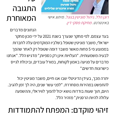
התגובה
המאוחרת
רונן הלל
.
ניהול מוניטין בגוגל
. מיתוג אישי
באינטרנט.
מחיקת פסקי דין
.
הנתונים מדברים
בעד עצמם. לפי מחקר שנערך בשנת 2021 על ידי מכון מחקר
ישראלי, משבר מוניטין שטופל בשלביו המוקדמים עלה לחברות
בממוצע פי 5 פחות מאשר משבר דומה שטופל רק לאחר שהפך
לבעיה משמעותית. "העלויות אינן רק כספיות," מדגיש הלל. "אנחנו
מדברים על פגיעה באמון לקוחות, במורל עובדים, וביכולת לגייס
כישרונות חדשים."
יתרה מכך, בעידן הדיגיטלי שבו אנו חיים, משבר מוניטין יכול
להתפשט במהירות מסחררת. "לפני עשר שנים, היה לך זמן להגיב.
היום, תוך שעות בודדות נושא יכול להפוך לוויראלי, וההשפעה
עלולה להיות הרסנית," מזהיר הלל.
זיהוי מוקדם: המפתח להתמודדות