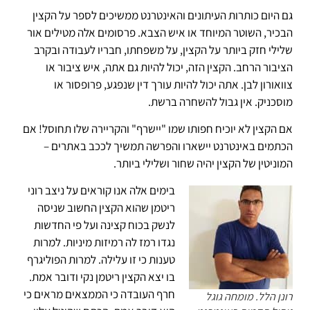
גם היום כותרות העיתונים והאינטרנט ממשיכים לספר על הקצין
הבכיר, השוטר המיוחד או איש הצבא. פרסומים אלה מטילים אור
שלילי חזק ביותר על הקצין, על משפחתו, חבריו לעבודה ובקרב
הציבור הרחב. הקצין הזה, יכול להיות גם אתה, איש ציבור או
צוואורון לבן. אתה יכול להיות עורך דין שנפגע, פרופסור או
מוסכניק. אין גבול להשחרה ברשת.
אם הקצין לא יוכיח חפותו שמו "יישרף" והקריירה שלו תחוסל! אם
הכתמים באינטרנט יישארו והפרשה תמשיך לככב באתרים –
המוניטין של הקצין יהיה שחור ושלילי ביותר.
בימים אלה אנו קוראים על ניצב רוני
ריטמן שהוא הקצין החשוב שניסה
לנשק בכוח קצינה ועל פי החדשות
נגדו רמז לה רמיזות מיניות. למרות
טענות כי זו עלילה. למרות הפוליגרף
בו יצא הקצין ריטמן נקי ודובר אמת.
חרף העובדה כי הממצאים מראים כי
רונן הלל. מומחה גוגל