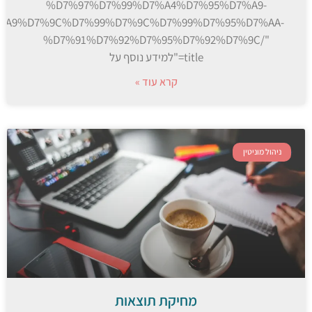
%D7%97%D7%99%D7%A4%D7%95%D7%A9-
%A9%D7%9C%D7%99%D7%9C%D7%99%D7%95%D7%AA-
%D7%91%D7%92%D7%95%D7%92%D7%9C/"
title="למידע נוסף על
קרא עוד »
ניהול מוניטין
מחיקת תוצאות