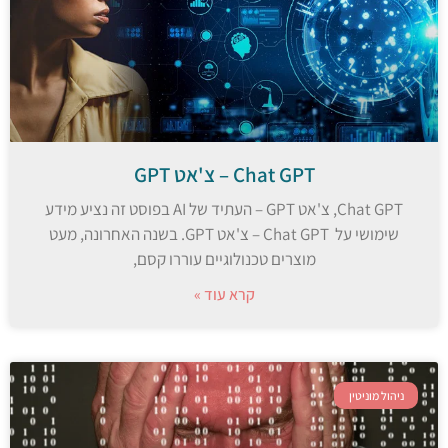
Chat GPT – צ'אט GPT
Chat GPT, צ'אט GPT – העתיד של AI בפוסט זה נציע מידע
שימושי על Chat GPT – צ'אט GPT. בשנה האחרונה, מעט
מוצרים טכנולוגיים עוררו קסם,
קרא עוד »
ניהול מוניטין