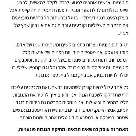
פוגעניות. אנשים אוהבים לפגוע, לרכל, לקלל, להאשים, לבצע
שיימינג ולגרום לזולת צער וסבל. תופעה זו תמיד היתה קיימת אבל
בעידן האינטרנטי-דיגיטלי – בגוגל וברשתות החברתיות מעצימים
את הכתבות השליליות וקובעים עובדות גם אם אין בהן שמץ של
אמת.
תגובות פוגעניות יוצרות כתמים קשים ומשחירות שמו של אדם,
מותג או עסק. אנו מטפלים מידי יום בפניות של אנשים מכל
המעמדות, דתות ומגזרים שנפגעו בשל תגובות קשות וטוקבקים
פוגעניים. זה יכול להיות רב מכובד שמתנהל נגדו קמפיין שלילי. זו
יכולה להיות רבנית, אב בית, מנהל בית ספר או גננת.
כל אחד עלול להיות קורבן לשמועות ברשת. ואם מלכלכים עליכם
הרי שתזדקקו לשכבת הגנה. אנו יודעים איך להסיר את התגובות
הללו במהירות וביעילות. אנו מוחקים מהרשת גם ביקורות כנגד
יזמים, אנשי הייטק, יזמים, חברים בתעשיית הקריפטו. גם אנשים
שסחרו בפורקס או במטבעות דיגיטלים אחרים ושמם הוכתם.
מאמר זה עוסק בנושאים הבאים: מחיקת תגובות פוגעניות,