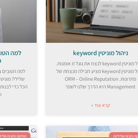
ניהול מוניטין keyword
למה הטוב
מ
ניהול מוניטין keyword לנצח את גוגל זו אומנות.
ניהול מוניטין keyword מציע חבילה מנצחת של
למה הטובים בי
פתרונות. ORM – Online Reputation
שלילי? מוניט
Management היא הדרך שלנו לשפר
הכל כדי לבנות
ו
קרא עוד »
ת כתבות שליליות
מחיקת כתבות שלילי