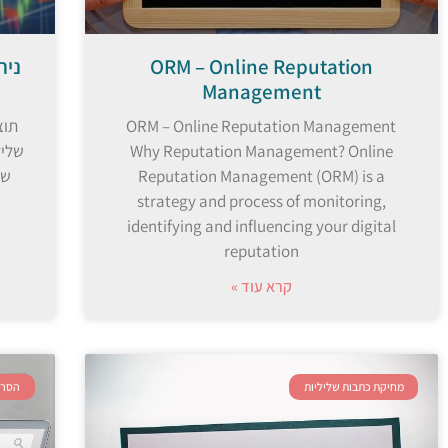
ORM – Online Reputation
ניה
Management
ORM – Online Reputation Management
תוצ
Why Reputation Management? Online
שליל
Reputation Management (ORM) is a
שמ
strategy and process of monitoring,
identifying and influencing your digital
reputation
קרא עוד »
מחיקת כתבות שליליות
הסרת