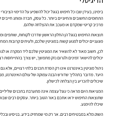
הדיגיטלי
בימינו, בעידן שבו כל חיפוש בגוגל יכול להשפיע על הדימוי הציבור
התחומים החשובים והחיוניים ביותר. כל עסק, חברה ומותג חייבים
מרכיב קריטי שמקדם או מעכב את ההצלחה שלהם.
תוצאות החיפוש בגוגל הן החלון הראשון שדרכו לקוחות, שותפים ו
פוגעניים יכולים לפגוע קשות במוניטין שלכם, ולעיתים קרובות המ
לכן, חשוב מאוד לא להשאיר את המוניטין שלכם ליד המקרה או לגור
יכולים להישאר זמינים ולגרום נזק מתמשך, יש צורך בהתייחסות ר
ניהול מוניטין באינטרנט אינו רק הסרת תכנים בלתי רצויים, אלא ג
היעד. מדובר בתהליך שדורש הבנה עמוקה של עולם האינטרנט, מנוע
שיכולים להכריע בין הצלחה לכישלון.
המציאות היום מראה כי גוגל עצמה אינה מתערבת בתכנים שליליים, 
שתוצאות החיפוש יראו אתכם באור הטוב ביותר. עסקים רבים שב
שיכלו להימנע.
השוק מלא במבטיחים רבים, אך רק מי שמחזיק בידע, בניסיון ובכ