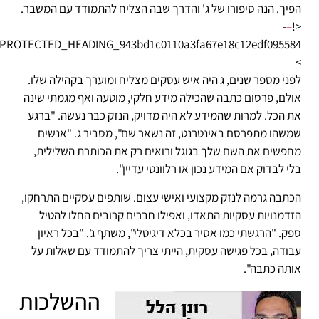
הפיך. הנה סיפורו של ג' והדרך שבה הצליח להתמודד עם המשבר.
-
–
<!
PROTECTED_HEADING_943bd1c0110a3fa67e18c12edf095584–
>
לפני מספר שנים, ג היה איש עסקים מצליח ומוערך בקהילה שלו.
אולם, פרסום כתבה שהכילה מידע חלקי, מוטעה ואף מגמתי שינה
את הכל. למרות שהמידע לא היה מדויק, הנזק כבר נעשה. "ברגע
שמשהו מתפרסם באינטרנט, זה נשאר שם", מסביר ג. "אנשים
מחפשים את השם שלך בגוגל ורואים רק את הכותרת השלילית,
בלי לבדוק אם המידע נכון או רלוונטי עדיין".
הכתבה גרמה לנזק מקצועי ואישי עצום. שותפים עסקיים התרחקו,
הזדמנויות עסקיות התאדו, ואפילו חברים קרובים החלו להטיל
ספק. "הרגשתי כמו אסיר בכלא דיגיטלי", משתף ג'. "בכל ראיון
עבודה, בכל פגישה עסקית, הייתי צריך להתמודד עם שאלות על
אותה כתבה".
ההשלכות