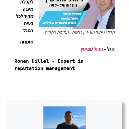
לקבלת
מענה
מהיר לכל
בעיה
בגוגל
הלל | ניהול מוניטין ברשת . מחיקת כתבות.
מומחה
גוגל –
ניהול מוניטין
Ronen Hillel - Expert in 
reputation management