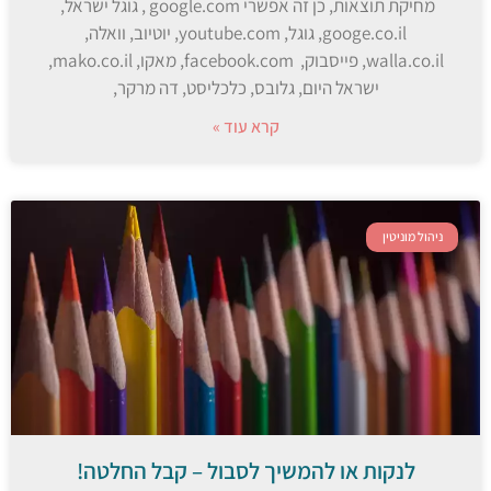
מחיקת תוצאות, כן זה אפשרי google.com , גוגל ישראל,
googe.co.il, גוגל, youtube.com, יוטיוב, וואלה,
walla.co.il, פייסבוק, facebook.com, מאקו, mako.co.il,
ישראל היום, גלובס, כלכליסט, דה מרקר,
קרא עוד »
ניהול מוניטין
לנקות או להמשיך לסבול – קבל החלטה!