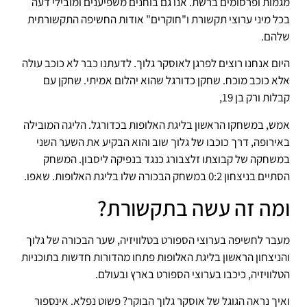
מגמות ופרסומים ברשת. אנו גם בוחנים משפיענים ומובילי דעה
בכל מיני ערוצי תקשורת ו"חוקרים" אודות החשיפה התקשורתית
שלהם.
היום אנחנו רוצים לפרגן לאוסקר גלוך. לדעתנו כבר לא כוכב עולה
אלא כוכב מוכח. שחקן כדורגל שהוא יהלום אמיתי. שחקן עם
קבלות ורק בן 19,
אמש, במשחקו הראשון בליגת האלופות בכדורגל. הליגה המובילה
באירופה, דרך כוכבו של גלוך שוב והוא הבקיע את השער השני
במשחקה של קבוצתו זלצבורג כנגד בנפיקה ליסבון. המשחק
הסתיים בניצחון 0:2 במשחק הבכורה שלו בליגת האלופות. שאפו.
ומה זה עשה בתקשורת?
מעבר לחשיפה בערוצי הספורט בטלוויזיה, שער הבכורה של גלוך
והניצחון הראשון בליגת האלופות פתחו מהדורות חדשות בתוכניות
הטלוויזיה, כיכבו בערוצי הספורט בארץ ובעולם.
ואיך נראה הגוגל של אוסקר גלוך הבוקר? פשוט נפלא. אינספור